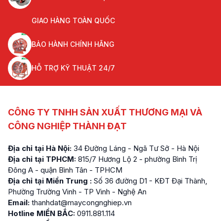
GIAO HÀNG TOÀN QUỐC
BẢO HÀNH CHÍNH HÃNG
HỖ TRỢ KỸ THUẬT 24/7
CÔNG TY TNHH SẢN XUẤT THƯƠNG MẠI VÀ
CÔNG NGHIỆP THÀNH ĐẠT
Địa chỉ tại Hà Nội:
34 Đường Láng - Ngã Tư Sở - Hà Nội
Địa chỉ tại TPHCM:
815/7 Hương Lộ 2 - phường Bình Trị
Đông A - quận Bình Tân - TPHCM
Địa chỉ tại Miền Trung :
Số 36 đường D1 - KĐT Đại Thành,
Phường Trường Vinh - TP Vinh - Nghệ An
Email:
thanhdat@maycongnghiep.vn
Hotline MIỀN BẮC:
0911.881.114