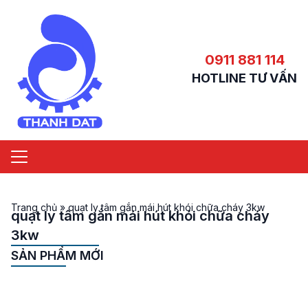
0911 881 114
HOTLINE TƯ VẤN
Trang chủ
»
quạt ly tâm gắn mái hút khói chữa cháy 3kw
quạt ly tâm gắn mái hút khói chữa cháy
3kw
SẢN PHẨM MỚI