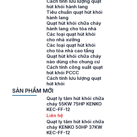
Cách tính lưu lượng quạt
hút khói hành lang
Tiêu chuẩn quạt hút khói
hành lang
Quạt hút khói chữa cháy
hành lang cho tòa nhà
Các loại quạt hút khói
cho nhà xưởng
Các loại quạt hút khói
cho tòa nhà cao tầng
Quạt hút khói chữa cháy
nào dùng cho chung cư
Cách tính công suất quạt
hút khói PCCC
Cách tính lưu lượng quạt
hút khói
SẢN PHẨM MỚI
Quạt ly tâm hút khói chữa
cháy 55KW 75HP KENKO
KEC-FF-12
Liên hệ
Quạt ly tâm hút khói chữa
cháy KENKO 50HP 37KW
KEC-FF-12