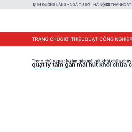
34 ĐƯỜNG LÁNG – NGÃ TƯ SỞ – HÀ NỘI
THANHDAT
TRANG CHỦ
GIỚI THIỆU
QUẠT CÔNG NGHIỆ
Trang chủ
»
quạt ly tâm gắn mái hút khói chữa chá
quạt ly tâm gắn mái hút khói chữa 