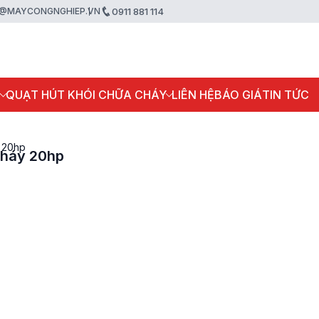
@MAYCONGNGHIEP.VN
0911 881 114
P
QUẠT HÚT KHÓI CHỮA CHÁY
LIÊN HỆ
BÁO GIÁ
TIN TỨC
y 20hp
cháy 20hp