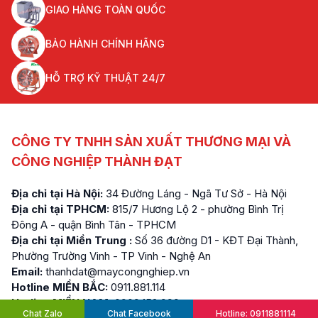
GIAO HÀNG TOÀN QUỐC
BẢO HÀNH CHÍNH HÃNG
HỖ TRỢ KỸ THUẬT 24/7
CÔNG TY TNHH SẢN XUẤT THƯƠNG MẠI VÀ
CÔNG NGHIỆP THÀNH ĐẠT
Địa chỉ tại Hà Nội:
34 Đường Láng - Ngã Tư Sở - Hà Nội
Địa chỉ tại TPHCM:
815/7 Hương Lộ 2 - phường Bình Trị
Đông A - quận Bình Tân - TPHCM
Địa chỉ tại Miền Trung :
Số 36 đường D1 - KĐT Đại Thành,
Phường Trường Vinh - TP Vinh - Nghệ An
Email:
thanhdat@maycongnghiep.vn
Hotline MIỀN BẮC:
0911.881.114
Hotline MIỀN NAM:
0909.152.999
Chat Zalo
Chat Facebook
Hotline: 0911881114