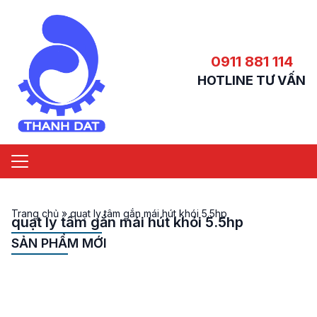
0911 881 114
HOTLINE TƯ VẤN
Trang chủ
»
quạt ly tâm gắn mái hút khói 5.5hp
quạt ly tâm gắn mái hút khói 5.5hp
SẢN PHẨM MỚI