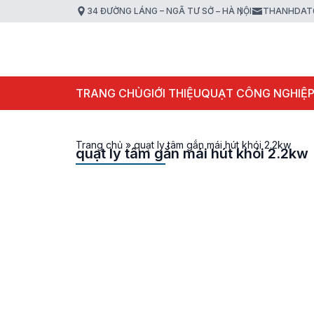
34 ĐƯỜNG LÁNG – NGÃ TƯ SỞ – HÀ NỘI
THANHDAT
TRANG CHỦ
GIỚI THIỆU
QUẠT CÔNG NGHIỆ
Trang chủ
»
quạt ly tâm gắn mái hút khói 2.2kw
quạt ly tâm gắn mái hút khói 2.2kw