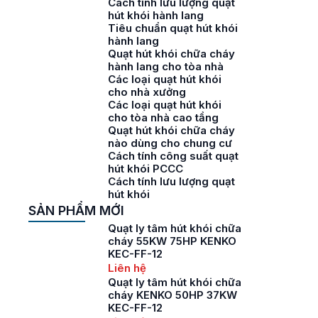
Cách tính lưu lượng quạt
hút khói hành lang
Tiêu chuẩn quạt hút khói
hành lang
Quạt hút khói chữa cháy
hành lang cho tòa nhà
Các loại quạt hút khói
cho nhà xưởng
Các loại quạt hút khói
cho tòa nhà cao tầng
Quạt hút khói chữa cháy
nào dùng cho chung cư
Cách tính công suất quạt
hút khói PCCC
Cách tính lưu lượng quạt
hút khói
SẢN PHẨM MỚI
Quạt ly tâm hút khói chữa
cháy 55KW 75HP KENKO
KEC-FF-12
Liên hệ
Quạt ly tâm hút khói chữa
cháy KENKO 50HP 37KW
KEC-FF-12