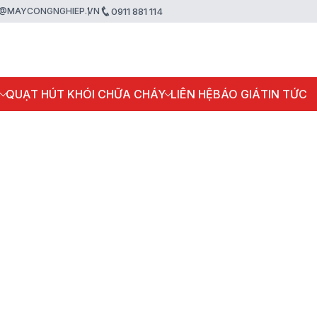
@MAYCONGNGHIEP.VN
0911 881 114
P
QUẠT HÚT KHÓI CHỮA CHÁY
LIÊN HỆ
BÁO GIÁ
TIN TỨC