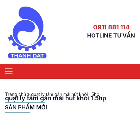
0911 881 114
HOTLINE TƯ VẤN
Trang chủ
»
quạt ly tâm gắn mái hút khói 1.5hp
quạt ly tâm gắn mái hút khói 1.5hp
SẢN PHẨM MỚI