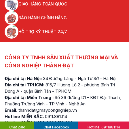
GIAO HÀNG TOÀN QUỐC
BẢO HÀNH CHÍNH HÃNG
HỖ TRỢ KỸ THUẬT 24/7
CÔNG TY TNHH SẢN XUẤT THƯƠNG MẠI VÀ
CÔNG NGHIỆP THÀNH ĐẠT
Địa chỉ tại Hà Nội:
34 Đường Láng - Ngã Tư Sở - Hà Nội
Địa chỉ tại TPHCM:
815/7 Hương Lộ 2 - phường Bình Trị
Đông A - quận Bình Tân - TPHCM
Địa chỉ tại Miền Trung :
Số 36 đường D1 - KĐT Đại Thành,
Phường Trường Vinh - TP Vinh - Nghệ An
Email:
thanhdat@maycongnghiep.vn
Hotline MIỀN BẮC:
0911.881.114
Hotline MIỀN NAM:
0909.152.999
Chat Zalo
Chat Facebook
Hotline: 0911881114