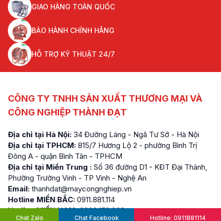
GIAO HÀNG TOÀN QUỐC
BẢO HÀNH CHÍNH HÃNG
HỖ TRỢ KỸ THUẬT 24/7
CÔNG TY TNHH SẢN XUẤT THƯƠNG MẠI VÀ
CÔNG NGHIỆP THÀNH ĐẠT
Địa chỉ tại Hà Nội:
34 Đường Láng - Ngã Tư Sở - Hà Nội
Địa chỉ tại TPHCM:
815/7 Hương Lộ 2 - phường Bình Trị
Đông A - quận Bình Tân - TPHCM
Địa chỉ tại Miền Trung :
Số 36 đường D1 - KĐT Đại Thành,
Phường Trường Vinh - TP Vinh - Nghệ An
Email:
thanhdat@maycongnghiep.vn
Hotline MIỀN BẮC:
0911.881.114
Hotline MIỀN NAM:
0909.152.999
Chat Zalo
Chat Facebook
Hotline: 0911881114