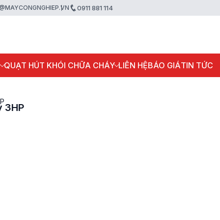
@MAYCONGNGHIEP.VN
0911 881 114
P
QUẠT HÚT KHÓI CHỮA CHÁY
LIÊN HỆ
BÁO GIÁ
TIN TỨC
HP
y 3HP