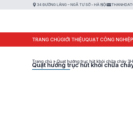
34 ĐƯỜNG LÁNG – NGÃ TƯ SỞ – HÀ NỘI
THANHDAT
TRANG CHỦ
GIỚI THIỆU
QUẠT CÔNG NGHIỆ
Trang chủ
»
Quạt hướng trục hút khói chữa cháy 3
Quạt hướng trục hút khói chữa chá