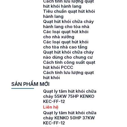
Cách tính lưu lượng quạt
hút khói hành lang
Tiêu chuẩn quạt hút khói
hành lang
Quạt hút khói chữa cháy
hành lang cho tòa nhà
Các loại quạt hút khói
cho nhà xưởng
Các loại quạt hút khói
cho tòa nhà cao tầng
Quạt hút khói chữa cháy
nào dùng cho chung cư
Cách tính công suất quạt
hút khói PCCC
Cách tính lưu lượng quạt
hút khói
SẢN PHẨM MỚI
Quạt ly tâm hút khói chữa
cháy 55KW 75HP KENKO
KEC-FF-12
Liên hệ
Quạt ly tâm hút khói chữa
cháy KENKO 50HP 37KW
KEC-FF-12