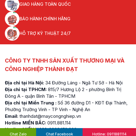
GIAO HÀNG TOÀN QUỐC
BẢO HÀNH CHÍNH HÃNG
HỖ TRỢ KỸ THUẬT 24/7
CÔNG TY TNHH SẢN XUẤT THƯƠNG MẠI VÀ
CÔNG NGHIỆP THÀNH ĐẠT
Địa chỉ tại Hà Nội:
34 Đường Láng - Ngã Tư Sở - Hà Nội
Địa chỉ tại TPHCM:
815/7 Hương Lộ 2 - phường Bình Trị
Đông A - quận Bình Tân - TPHCM
Địa chỉ tại Miền Trung :
Số 36 đường D1 - KĐT Đại Thành,
Phường Trường Vinh - TP Vinh - Nghệ An
Email:
thanhdat@maycongnghiep.vn
Hotline MIỀN BẮC:
0911.881.114
Hotline MIỀN NAM:
0909.152.999
Chat Zalo
Chat Facebook
Hotline: 0911881114