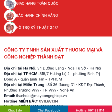
GIAO HÀNG TOÀN QUỐC
BẢO HÀNH CHÍNH HÃNG
HỖ TRỢ KỸ THUẬT 24/7
CÔNG TY TNHH SẢN XUẤT THƯƠNG MẠI VÀ
CÔNG NGHIỆP THÀNH ĐẠT
Địa chỉ tại Hà Nội:
34 Đường Láng - Ngã Tư Sở - Hà Nội
Địa chỉ tại TPHCM:
815/7 Hương Lộ 2 - phường Bình Trị
Đông A - quận Bình Tân - TPHCM
Địa chỉ tại Miền Trung :
Số 36 đường D1 - KĐT Đại Thành,
Phường Trường Vinh - TP Vinh - Nghệ An
Email:
thanhdat@maycongnghiep.vn
Hotline MIỀN BẮC:
0911.881.114
Hotline MIỀN NAM:
0909.152.999
Chat Zalo
Chat Facebook
Hotline: 0911881114