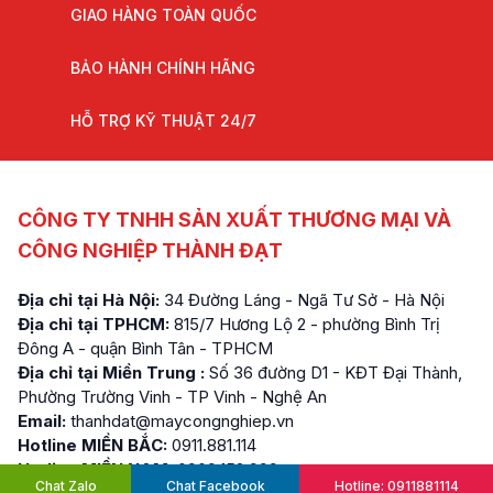
GIAO HÀNG TOÀN QUỐC
BẢO HÀNH CHÍNH HÃNG
HỖ TRỢ KỸ THUẬT 24/7
CÔNG TY TNHH SẢN XUẤT THƯƠNG MẠI VÀ
CÔNG NGHIỆP THÀNH ĐẠT
Địa chỉ tại Hà Nội:
34 Đường Láng - Ngã Tư Sở - Hà Nội
Địa chỉ tại TPHCM:
815/7 Hương Lộ 2 - phường Bình Trị
Đông A - quận Bình Tân - TPHCM
Địa chỉ tại Miền Trung :
Số 36 đường D1 - KĐT Đại Thành,
Phường Trường Vinh - TP Vinh - Nghệ An
Email:
thanhdat@maycongnghiep.vn
Hotline MIỀN BẮC:
0911.881.114
Hotline MIỀN NAM:
0909.152.999
Chat Zalo
Chat Facebook
Hotline: 0911881114