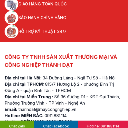
GIAO HÀNG TOÀN QUỐC
BẢO HÀNH CHÍNH HÃNG
HỖ TRỢ KỸ THUẬT 24/7
CÔNG TY TNHH SẢN XUẤT THƯƠNG MẠI VÀ
CÔNG NGHIỆP THÀNH ĐẠT
Địa chỉ tại Hà Nội:
34 Đường Láng - Ngã Tư Sở - Hà Nội
Địa chỉ tại TPHCM:
815/7 Hương Lộ 2 - phường Bình Trị
Đông A - quận Bình Tân - TPHCM
Địa chỉ tại Miền Trung :
Số 36 đường D1 - KĐT Đại Thành,
Phường Trường Vinh - TP Vinh - Nghệ An
Email:
thanhdat@maycongnghiep.vn
Hotline MIỀN BẮC:
0911.881.114
Hotline MIỀN NAM:
0909.152.999
Chat Zalo
Chat Facebook
Hotline: 0911881114