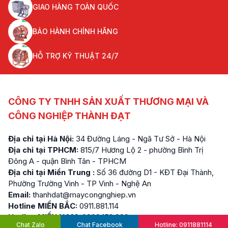
GIAO HÀNG TOÀN QUỐC
BẢO HÀNH CHÍNH HÃNG
HỖ TRỢ KỸ THUẬT 24/7
CÔNG TY TNHH SẢN XUẤT THƯƠNG MẠI VÀ
CÔNG NGHIỆP THÀNH ĐẠT
Địa chỉ tại Hà Nội:
34 Đường Láng - Ngã Tư Sở - Hà Nội
Địa chỉ tại TPHCM:
815/7 Hương Lộ 2 - phường Bình Trị
Đông A - quận Bình Tân - TPHCM
Địa chỉ tại Miền Trung :
Số 36 đường D1 - KĐT Đại Thành,
Phường Trường Vinh - TP Vinh - Nghệ An
Email:
thanhdat@maycongnghiep.vn
Hotline MIỀN BẮC:
0911.881.114
Hotline MIỀN NAM:
0909.152.999
Chat Zalo
Chat Facebook
Hotline: 0911881114