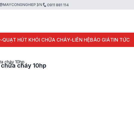
@MAYCONGNGHIEP.VN
0911 881 114
P
QUẠT HÚT KHÓI CHỮA CHÁY
LIÊN HỆ
BÁO GIÁ
TIN TỨC
ữa cháy 10hp
i chữa cháy 10hp