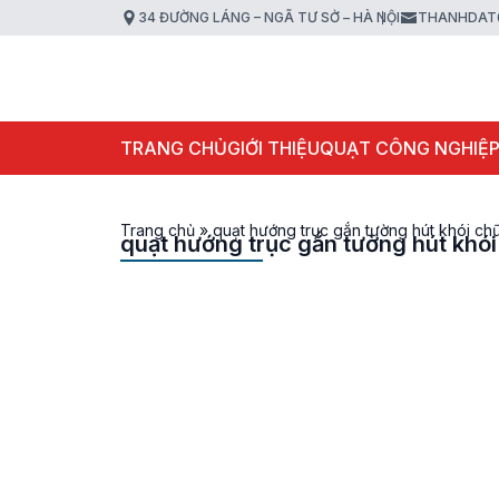
34 ĐƯỜNG LÁNG – NGÃ TƯ SỞ – HÀ NỘI
THANHDAT
TRANG CHỦ
GIỚI THIỆU
QUẠT CÔNG NGHIỆ
Trang chủ
»
quạt hướng trục gắn tường hút khói ch
quạt hướng trục gắn tường hút khó