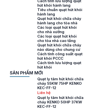
Cách tính lưu lượng quạt
hút khói hành lang
Tiêu chuẩn quạt hút khói
hành lang
Quạt hút khói chữa cháy
hành lang cho tòa nhà
Các loại quạt hút khói
cho nhà xưởng
Các loại quạt hút khói
cho tòa nhà cao tầng
Quạt hút khói chữa cháy
nào dùng cho chung cư
Cách tính công suất quạt
hút khói PCCC
Cách tính lưu lượng quạt
hút khói
SẢN PHẨM MỚI
Quạt ly tâm hút khói chữa
cháy 55KW 75HP KENKO
KEC-FF-12
Liên hệ
Quạt ly tâm hút khói chữa
cháy KENKO 50HP 37KW
KEC-FF-12