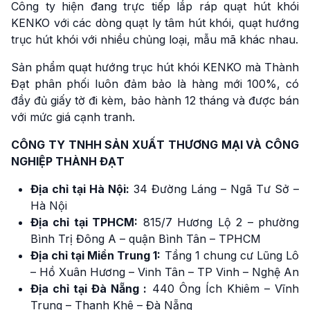
Công ty hiện đang trực tiếp lắp ráp quạt hút khói
KENKO với các dòng quạt ly tâm hút khói, quạt hướng
trục hút khói với nhiều chủng loại, mẫu mã khác nhau.
Sản phẩm quạt hướng trục hút khói KENKO mà Thành
Đạt phân phối luôn đảm bảo là hàng mới 100%, có
đầy đủ giấy tờ đi kèm, bảo hành 12 tháng và được bán
với mức giá cạnh tranh.
CÔNG TY TNHH SẢN XUẤT THƯƠNG MẠI VÀ CÔNG
NGHIỆP THÀNH ĐẠT
Địa chỉ tại Hà Nội:
34 Đường Láng – Ngã Tư Sở –
Hà Nội
Địa chỉ tại TPHCM:
815/7 Hương Lộ 2 – phường
Bình Trị Đông A – quận Bình Tân – TPHCM
Địa chỉ tại Miền Trung 1:
Tầng 1 chung cư Lũng Lô
– Hồ Xuân Hương – Vinh Tân – TP Vinh – Nghệ An
Địa chỉ tại Đà Nẵng :
440 Ông Ích Khiêm – Vĩnh
Trung – Thanh Khê – Đà Nẵng