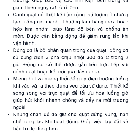
trường. Giúp bảo vệ các linh kiện bên trong và
giảm thiểu nguy cơ rò rỉ điện.
Cánh quạt có thiết kế bản rộng, số lượng ít nhưng
tạo luồng gió mạnh. Thường làm bằng inox hoặc
hợp kim nhôm, giúp tăng độ bền và chống ăn
mòn. Được cân bằng động để giảm rung lắc khi
vận hành.
Động cơ là bộ phân quan trọng của quạt, động cơ
sử dụng điện 3 pha chịu nhiệt 300 độ C trong 2
giờ. Động cơ có thể được gắn liền trực tiếp với
cánh quạt hoặc kết nối qua dây curoa.
Miệng hút và miệng thổi để giúp điều hướng luồng
khí vào và ra theo đúng yêu cầu sử dụng. Thiết kế
song song với trục quạt để tối ưu hóa luồng gió
giúp hút khói nhanh chóng và đẩy ra môi trường
ngoài.
Khung chân đế để giữ cho quạt đứng vững, hạn
chế rung lắc khi hoạt động. Giúp việc lắp đặt và
bảo trì dễ dàng hơn.