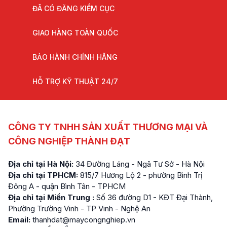
ĐÃ CÓ ĐĂNG KIỂM CỤC
GIAO HÀNG TOÀN QUỐC
BẢO HÀNH CHÍNH HÃNG
HỖ TRỢ KỸ THUẬT 24/7
CÔNG TY TNHH SẢN XUẤT THƯƠNG MẠI VÀ
CÔNG NGHIỆP THÀNH ĐẠT
Địa chỉ tại Hà Nội:
34 Đường Láng - Ngã Tư Sở - Hà Nội
Địa chỉ tại TPHCM:
815/7 Hương Lộ 2 - phường Bình Trị
Đông A - quận Bình Tân - TPHCM
Địa chỉ tại Miền Trung :
Số 36 đường D1 - KĐT Đại Thành,
Phường Trường Vinh - TP Vinh - Nghệ An
Email:
thanhdat@maycongnghiep.vn