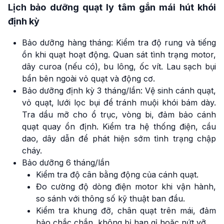
Lịch bảo dưỡng quạt ly tâm gắn mái hút khói
định kỳ
Bảo dưỡng hàng tháng: Kiểm tra độ rung và tiếng
ồn khi quạt hoạt động. Quan sát tình trạng motor,
dây curoa (nếu có), bu lông, ốc vít. Lau sạch bụi
bẩn bên ngoài vỏ quạt và động cơ.
Bảo dưỡng định kỳ 3 tháng/lần: Vệ sinh cánh quạt,
vỏ quạt, lưới lọc bụi để tránh muội khói bám dày.
Tra dầu mỡ cho ổ trục, vòng bi, đảm bảo cánh
quạt quay ổn định. Kiểm tra hệ thống điện, cầu
dao, dây dẫn để phát hiện sớm tình trạng chập
cháy.
Bảo dưỡng 6 tháng/lần
Kiểm tra độ cân bằng động của cánh quạt.
Đo cường độ dòng điện motor khi vận hành,
so sánh với thông số kỹ thuật ban đầu.
Kiểm tra khung đỡ, chân quạt trên mái, đảm
bảo chắc chắn, không bị han gỉ hoặc nứt vỡ.