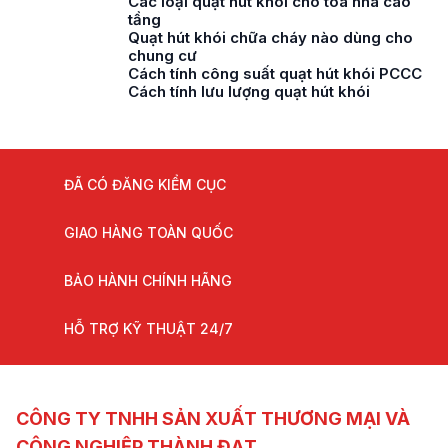
Các loại quạt hút khói cho tòa nhà cao
tầng
Quạt hút khói chữa cháy nào dùng cho
chung cư
Cách tính công suất quạt hút khói PCCC
Cách tính lưu lượng quạt hút khói
ĐÃ CÓ ĐĂNG KIỂM CỤC
GIAO HÀNG TOÀN QUỐC
BẢO HÀNH CHÍNH HÃNG
HỖ TRỢ KỸ THUẬT 24/7
CÔNG TY TNHH SẢN XUẤT THƯƠNG MẠI VÀ
CÔNG NGHIỆP THÀNH ĐẠT