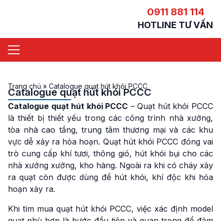
0911 881 114
HOTLINE TƯ VẤN
Trang chủ
»
Catalogue quạt hút khói PCCC
Catalogue quạt hút khói PCCC
Catalogue quạt hút khói PCCC
– Quạt hút khói PCCC
là thiết bị thiết yếu trong các công trình nhà xưởng,
tòa nhà cao tầng, trung tâm thương mại và các khu
vực dễ xảy ra hỏa hoạn. Quạt hút khói PCCC đóng vai
trò cung cấp khí tươi, thông gió, hút khói bụi cho các
nhà xưởng xưởng, kho hàng. Ngoài ra khi có cháy xảy
ra quạt còn được dùng để hút khói, khí độc khi hỏa
hoạn xảy ra.
Khi tìm mua quạt hút khói PCCC, việc xác định model
quạt phù hợp là bước đầu tiên và quan trọng để đảm