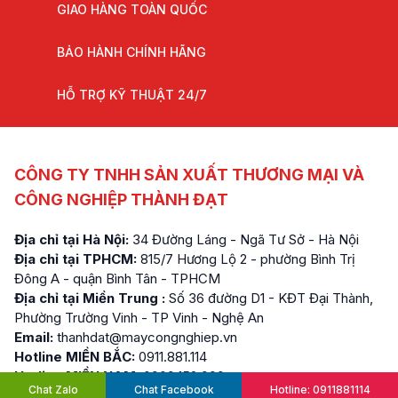
GIAO HÀNG TOÀN QUỐC
BẢO HÀNH CHÍNH HÃNG
HỖ TRỢ KỸ THUẬT 24/7
CÔNG TY TNHH SẢN XUẤT THƯƠNG MẠI VÀ
CÔNG NGHIỆP THÀNH ĐẠT
Địa chỉ tại Hà Nội:
34 Đường Láng - Ngã Tư Sở - Hà Nội
Địa chỉ tại TPHCM:
815/7 Hương Lộ 2 - phường Bình Trị
Đông A - quận Bình Tân - TPHCM
Địa chỉ tại Miền Trung :
Số 36 đường D1 - KĐT Đại Thành,
Phường Trường Vinh - TP Vinh - Nghệ An
Email:
thanhdat@maycongnghiep.vn
Hotline MIỀN BẮC:
0911.881.114
Hotline MIỀN NAM:
0909.152.999
Chat Zalo
Chat Facebook
Hotline: 0911881114